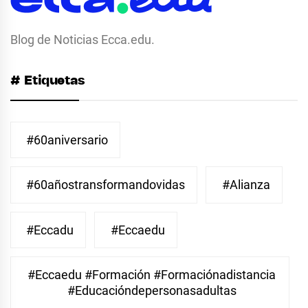
Blog de Noticias Ecca.edu.
# Etiquetas
#60aniversario
#60añostransformandovidas
#Alianza
#eccadu
#eccaedu
#eccaedu #formación #formaciónadistancia
#educacióndepersonasadultas