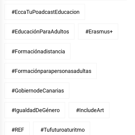
#EccaTuPoadcastEducacion
#EducaciónParaAdultos
#Erasmus+
#Formaciónadistancia
#Formaciónparapersonasadultas
#GobiernodeCanarias
#IgualdadDeGénero
#IncludeArt
#REF
#Tufuturoaturitmo