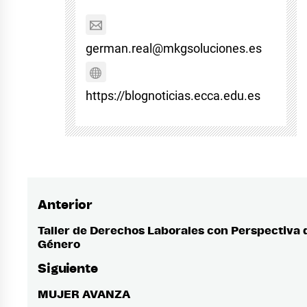
german.real@mkgsoluciones.es
https://blognoticias.ecca.edu.es
Anterior
Navegación
de
Taller de Derechos Laborales con Perspectiva 
Entrada
Género
anterior:
entradas
Siguiente
MUJER AVANZA
Entrada