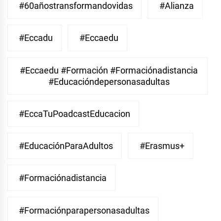
#60añostransformandovidas
#Alianza
#eccadu
#eccaedu
#eccaedu #formación #formaciónadistancia
#educacióndepersonasadultas
#EccaTuPoadcastEducacion
#EducaciónParaAdultos
#Erasmus+
#Formaciónadistancia
#Formaciónparapersonasadultas