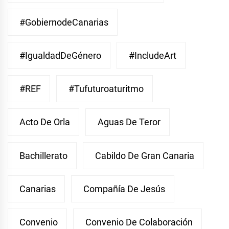
#GobiernodeCanarias
#IgualdadDeGénero
#IncludeArt
#REF
#Tufuturoaturitmo
Acto De Orla
Aguas De Teror
Bachillerato
Cabildo De Gran Canaria
Canarias
Compañía De Jesús
Convenio
Convenio De Colaboración