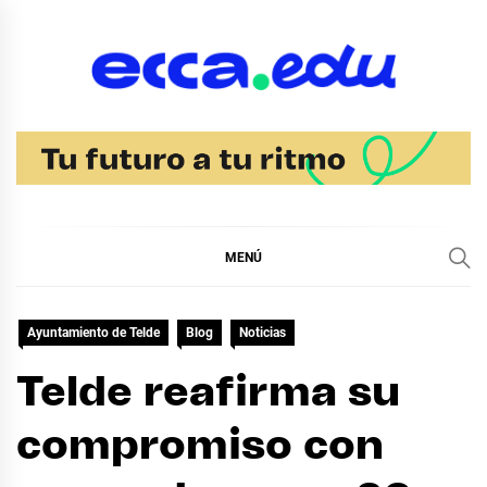
Ir
al
contenido
Blog Noticias Ecca
MENÚ
Ayuntamiento de Telde
Blog
Noticias
Telde reafirma su
compromiso con