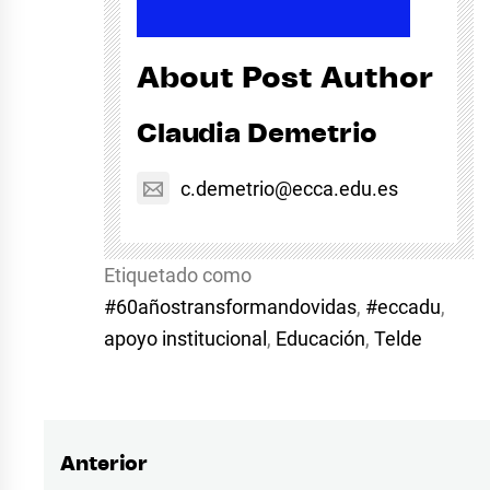
About Post Author
Claudia Demetrio
c.demetrio@ecca.edu.es
Etiquetado como
#60añostransformandovidas
,
#eccadu
,
apoyo institucional
,
Educación
,
Telde
Anterior
Navegación