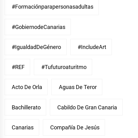
#Formaciónparapersonasadultas
#GobiernodeCanarias
#IgualdadDeGénero
#IncludeArt
#REF
#Tufuturoaturitmo
Acto De Orla
Aguas De Teror
Bachillerato
Cabildo De Gran Canaria
Canarias
Compañía De Jesús