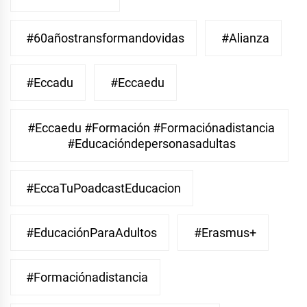
#60añostransformandovidas
#Alianza
#eccadu
#eccaedu
#eccaedu #formación #formaciónadistancia
#educacióndepersonasadultas
#EccaTuPoadcastEducacion
#EducaciónParaAdultos
#Erasmus+
#Formaciónadistancia