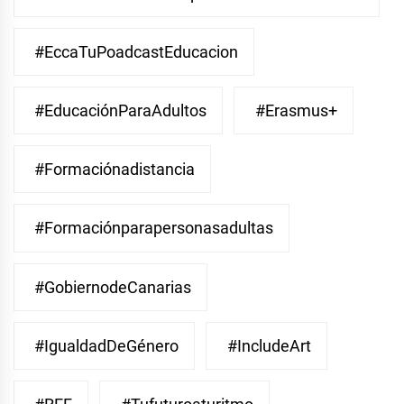
#EccaTuPoadcastEducacion
#EducaciónParaAdultos
#Erasmus+
#Formaciónadistancia
#Formaciónparapersonasadultas
#GobiernodeCanarias
#IgualdadDeGénero
#IncludeArt