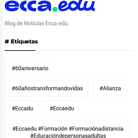
Blog de Noticias Ecca.edu.
# Etiquetas
#60aniversario
#60añostransformandovidas
#Alianza
#eccadu
#eccaedu
#eccaedu #formación #formaciónadistancia
#educacióndepersonasadultas