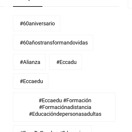
#60aniversario
#60añostransformandovidas
#Alianza
#eccadu
#eccaedu
#eccaedu #formación
#formaciónadistancia
#educacióndepersonasadultas