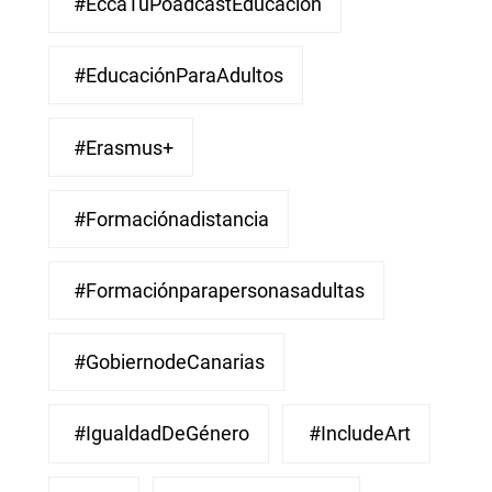
#EccaTuPoadcastEducacion
#EducaciónParaAdultos
#Erasmus+
#Formaciónadistancia
#Formaciónparapersonasadultas
#GobiernodeCanarias
#IgualdadDeGénero
#IncludeArt