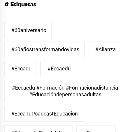
# Etiquetas
#60aniversario
#60añostransformandovidas
#Alianza
#eccadu
#eccaedu
#eccaedu #formación #formaciónadistancia
#educacióndepersonasadultas
#EccaTuPoadcastEducacion