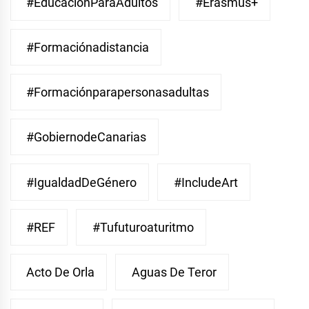
#EducaciónParaAdultos
#Erasmus+
#Formaciónadistancia
#Formaciónparapersonasadultas
#GobiernodeCanarias
#IgualdadDeGénero
#IncludeArt
#REF
#Tufuturoaturitmo
Acto De Orla
Aguas De Teror