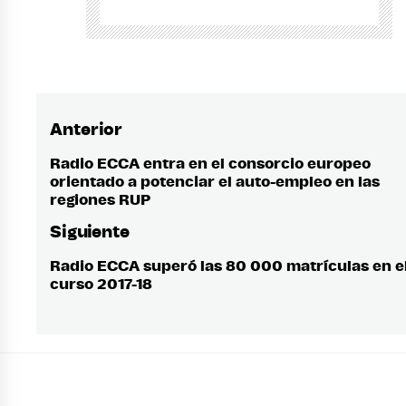
Anterior
Navegación
de
Radio ECCA entra en el consorcio europeo
Entrada
orientado a potenciar el auto-empleo en las
anterior:
entradas
regiones RUP
Siguiente
Radio ECCA superó las 80 000 matrículas en e
Entrada
curso 2017-18
siguiente: