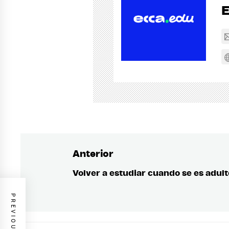
Anterior
Navegación
de
Volver a estudiar cuando se es adult
Entrada
anterior:
entradas