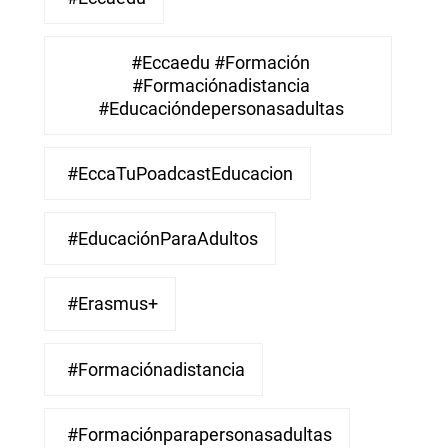
#eccaedu #formación
#formaciónadistancia
#educacióndepersonasadultas
#EccaTuPoadcastEducacion
#EducaciónParaAdultos
#Erasmus+
#Formaciónadistancia
#Formaciónparapersonasadultas