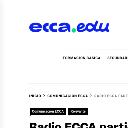
Ir
al
contenido
Blog Noticias Ecca
FORMACIÓN BÁSICA
SECUNDAR
INICIO
COMUNICACIÓN ECCA
RADIO ECCA PART
Comunicación ECCA
Relevante
Radio ECCA parti