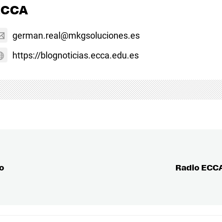
ECCA
german.real@mkgsoluciones.es
https://blognoticias.ecca.edu.es
o
Radio ECCA