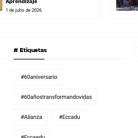
Aprendizaje
1 de julio de 2026
# Etiquetas
B
#60aniversario
#60añostransformandovidas
#Alianza
#eccadu
#eccaedu