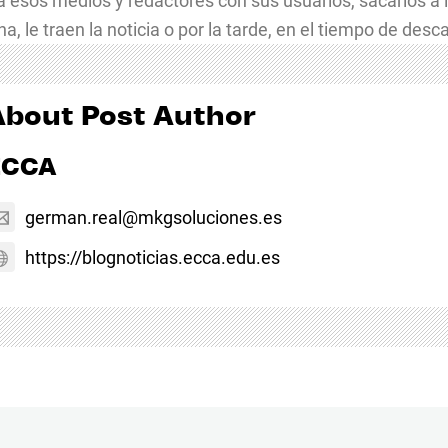
 a esos medios y redactores con sus usuarios, sacarlos a 
a, le traen la noticia o por la tarde, en el tiempo de desc
About Post Author
ECCA
german.real@mkgsoluciones.es
https://blognoticias.ecca.edu.es