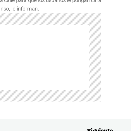
la calle para que los usuarios le pongan cara
anso, le informan.
Siguiente