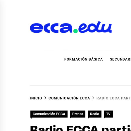
Ir
al
contenido
Blog Noticias Ecca
FORMACIÓN BÁSICA
SECUNDAR
INICIO
COMUNICACIÓN ECCA
RADIO ECCA PAR
Comunicación ECCA
Prensa
Radio
TV
Radio ECCA parti