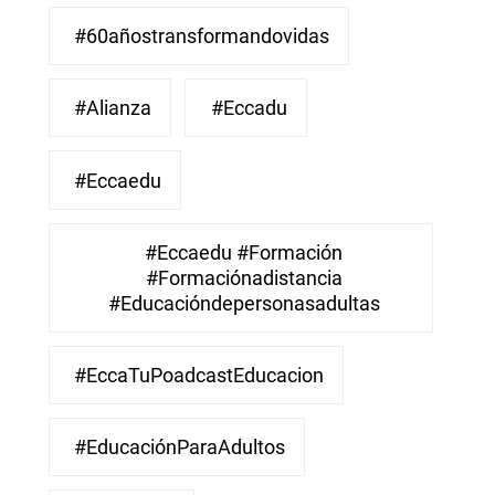
#60añostransformandovidas
#Alianza
#eccadu
#eccaedu
#eccaedu #formación
#formaciónadistancia
#educacióndepersonasadultas
#EccaTuPoadcastEducacion
#EducaciónParaAdultos