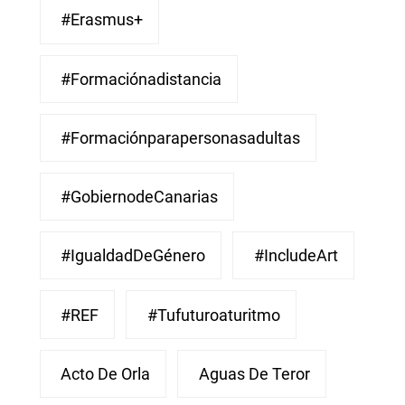
#Erasmus+
#Formaciónadistancia
#Formaciónparapersonasadultas
#GobiernodeCanarias
#IgualdadDeGénero
#IncludeArt
#REF
#Tufuturoaturitmo
Acto De Orla
Aguas De Teror