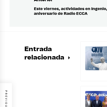
Navegación
de
Este viernes, actividades en Ingenio,
Entrada
aniversario de Radio ECCA
anterior:
entradas
Entrada
relacionada