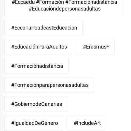
#eccaedu #formación #formaciónadistancia
#educacióndepersonasadultas
#EccaTuPoadcastEducacion
#EducaciónParaAdultos
#Erasmus+
#Formaciónadistancia
#Formaciónparapersonasadultas
#GobiernodeCanarias
#IgualdadDeGénero
#IncludeArt