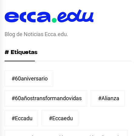
Blog de Noticias Ecca.edu.
# Etiquetas
#60aniversario
#60añostransformandovidas
#Alianza
#eccadu
#eccaedu