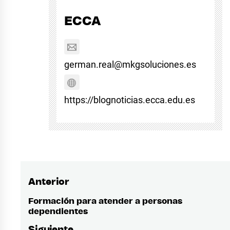
ECCA
german.real@mkgsoluciones.es
https://blognoticias.ecca.edu.es
Anterior
Navegación
de
Formación para atender a personas
Entrada
dependientes
anterior:
entradas
Siguiente