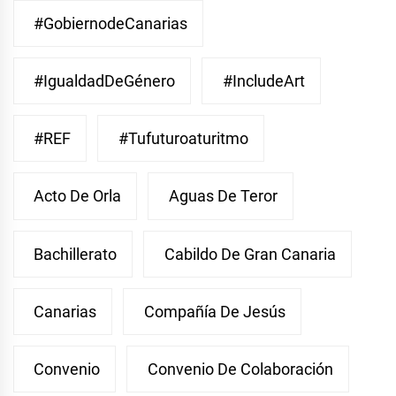
#GobiernodeCanarias
#IgualdadDeGénero
#IncludeArt
#REF
#Tufuturoaturitmo
Acto De Orla
Aguas De Teror
Bachillerato
Cabildo De Gran Canaria
Canarias
Compañía De Jesús
Convenio
Convenio De Colaboración