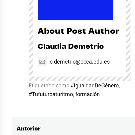
About Post Author
Claudia Demetrio
c.demetrio@ecca.edu.es
Etiquetado como
#IgualdadDeGénero
,
#Tufuturoaturitmo
,
formación
Anterior
Navegación