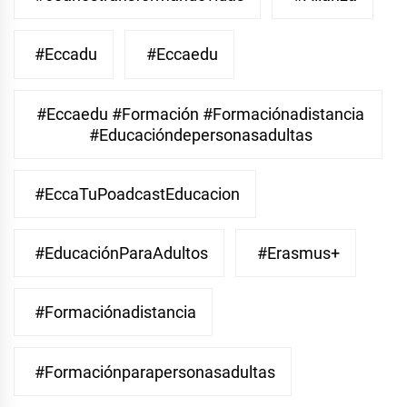
#eccadu
#eccaedu
#eccaedu #formación #formaciónadistancia
#educacióndepersonasadultas
#EccaTuPoadcastEducacion
#EducaciónParaAdultos
#Erasmus+
#Formaciónadistancia
#Formaciónparapersonasadultas