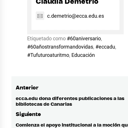
Claudia Demetrio
c.demetrio@ecca.edu.es
Etiquetado como
#60aniversario
,
#60añostransformandovidas
,
#eccadu
,
#Tufuturoaturitmo
,
Educación
Anterior
Navegación
de
ecca.edu dona diferentes publicaciones a las
Entrada
bibliotecas de Canarias
anterior:
entradas
Siguiente
Comienza el apoyo institucional a la moción q
Entrada