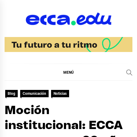
Ir
al
contenido
Blog Noticias Ecca
MENÚ
Blog
Comunicación
Noticias
Moción
institucional: ECCA