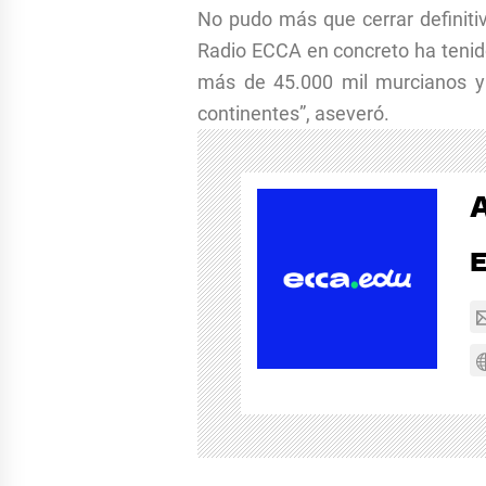
No pudo más que cerrar definitiv
Radio ECCA en concreto ha tenido 
más de 45.000 mil murcianos y 
continentes”, aseveró.