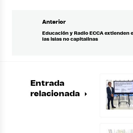
Anterior
Navegación
de
Educación y Radio ECCA extienden el
Entrada
las islas no capitalinas
anterior:
entradas
Entrada
relacionada