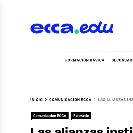
Ir
al
contenido
Blog Noticias Ecca
FORMACIÓN BÁSICA
SECUNDAR
INICIO
COMUNICACIÓN ECCA
LAS ALIANZAS IN
Comunicación ECCA
Relevante
Las alianzas inst