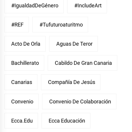
#IgualdadDeGénero
#IncludeArt
#REF
#Tufuturoaturitmo
Acto De Orla
Aguas De Teror
Bachillerato
Cabildo De Gran Canaria
Canarias
Compañía De Jesús
Convenio
Convenio De Colaboración
Ecca.edu
Ecca Educación