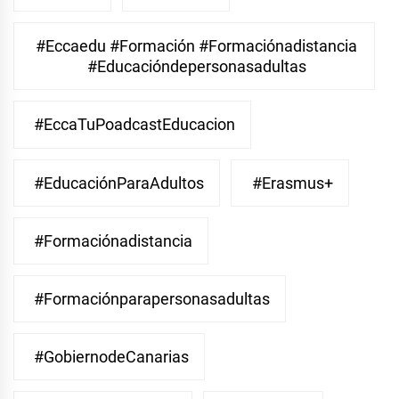
#eccaedu #formación #formaciónadistancia
#educacióndepersonasadultas
#EccaTuPoadcastEducacion
#EducaciónParaAdultos
#Erasmus+
#Formaciónadistancia
#Formaciónparapersonasadultas
#GobiernodeCanarias