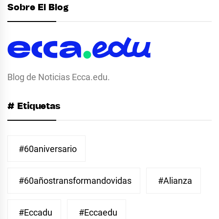
Sobre El Blog
Blog de Noticias Ecca.edu.
# Etiquetas
#60aniversario
#60añostransformandovidas
#Alianza
#eccadu
#eccaedu