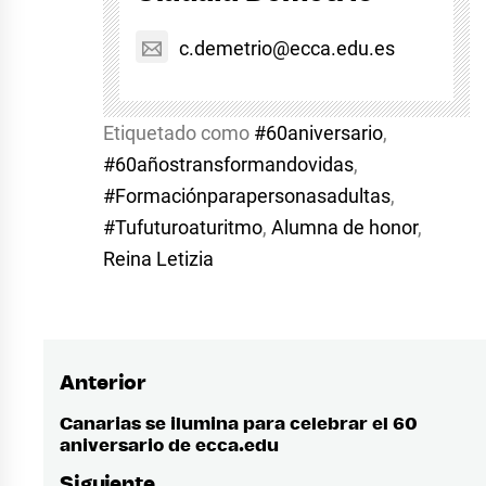
c.demetrio@ecca.edu.es
Etiquetado como
#60aniversario
,
#60añostransformandovidas
,
#Formaciónparapersonasadultas
,
#Tufuturoaturitmo
,
Alumna de honor
,
Reina Letizia
Anterior
Navegación
de
Canarias se ilumina para celebrar el 60
Entrada
aniversario de ecca.edu
anterior:
entradas
Siguiente