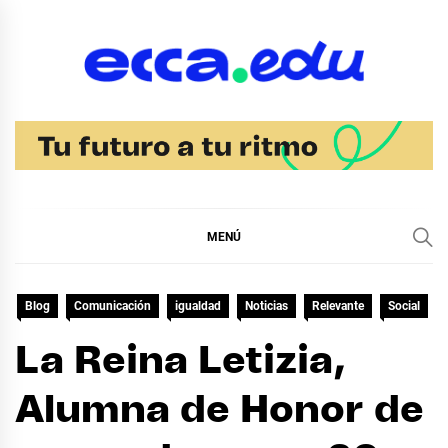
Ir
al
contenido
Blog Noticias Ecca
MENÚ
Blog
Comunicación
igualdad
Noticias
Relevante
Social
La Reina Letizia,
Alumna de Honor de