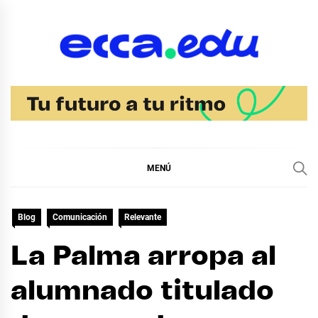
Ir
al
contenido
Blog Noticias Ecca
MENÚ
Blog
Comunicación
Relevante
La Palma arropa al
alumnado titulado