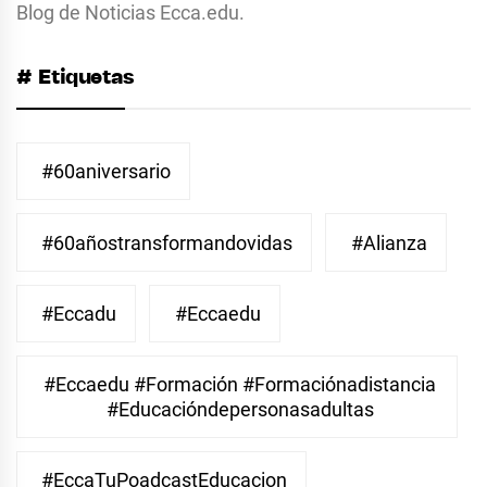
Blog de Noticias Ecca.edu.
# Etiquetas
#60aniversario
#60añostransformandovidas
#Alianza
#eccadu
#eccaedu
#eccaedu #formación #formaciónadistancia
#educacióndepersonasadultas
#EccaTuPoadcastEducacion