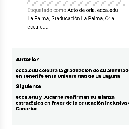
Etiquetado como
Acto de orla
,
ecca.edu
La Palma
,
Graducación La Palma
,
Orla
ecca.edu
Anterior
Navegación
de
ecca.edu celebra la graduación de su alumnad
Entrada
en Tenerife en la Universidad de La Laguna
anterior:
entradas
Siguiente
ecca.edu y Jucarne reafirman su alianza
Entrada
estratégica en favor de la educación inclusiva
siguiente:
Canarias