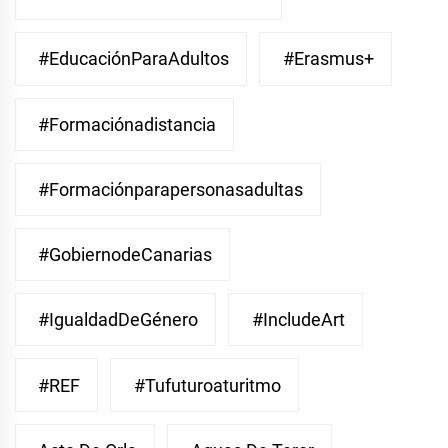
#EducaciónParaAdultos
#Erasmus+
#Formaciónadistancia
#Formaciónparapersonasadultas
#GobiernodeCanarias
#IgualdadDeGénero
#IncludeArt
#REF
#Tufuturoaturitmo