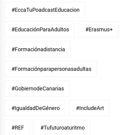
#EccaTuPoadcastEducacion
#EducaciónParaAdultos
#Erasmus+
#Formaciónadistancia
#Formaciónparapersonasadultas
#GobiernodeCanarias
#IgualdadDeGénero
#IncludeArt
#REF
#Tufuturoaturitmo