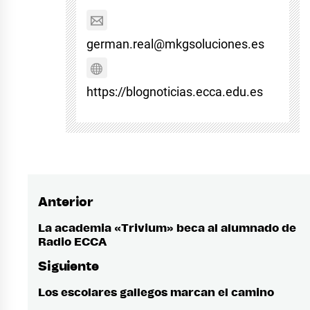
german.real@mkgsoluciones.es
https://blognoticias.ecca.edu.es
Anterior
Navegación
de
La academia «Trivium» beca al alumnado de
Entrada
Radio ECCA
anterior:
entradas
Siguiente
Los escolares gallegos marcan el camino
Entrada