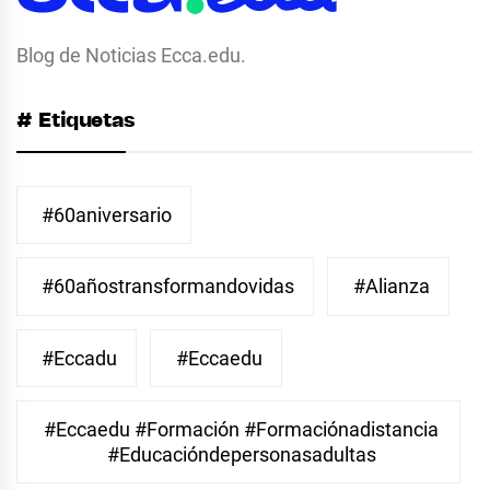
Blog de Noticias Ecca.edu.
# Etiquetas
#60aniversario
#60añostransformandovidas
#Alianza
#eccadu
#eccaedu
#eccaedu #formación #formaciónadistancia
#educacióndepersonasadultas