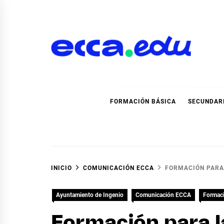
Ir
al
contenido
Blog Noticias Ecca
FORMACIÓN BÁSICA
SECUNDAR
INICIO
COMUNICACIÓN ECCA
FORMACIÓN PARA 
Ayuntamiento de Ingenio
Comunicación ECCA
Formac
Formación para l