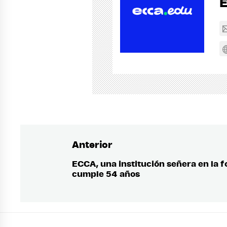
Anterior
Navegación
de
ECCA, una institución señera en la 
Entrada
cumple 54 años
anterior:
entradas