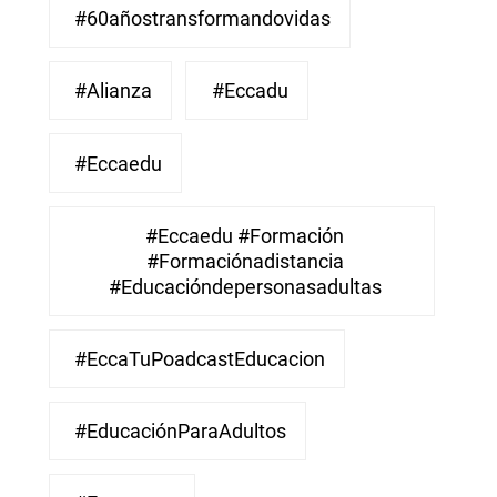
#60añostransformandovidas
#Alianza
#eccadu
#eccaedu
#eccaedu #formación
#formaciónadistancia
#educacióndepersonasadultas
#EccaTuPoadcastEducacion
#EducaciónParaAdultos