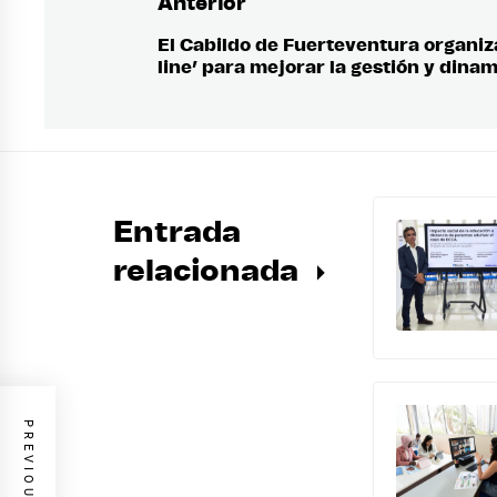
Anterior
Navegación
de
El Cabildo de Fuerteventura organiz
Entrada
line’ para mejorar la gestión y dina
anterior:
entradas
Entrada
relacionada