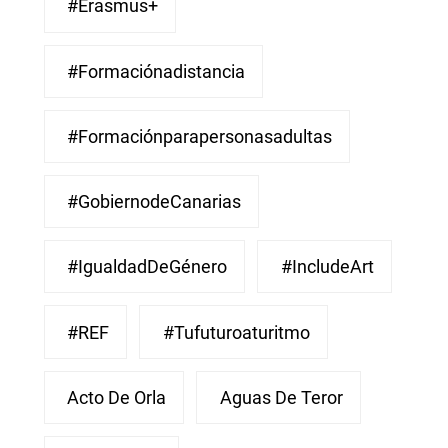
#Erasmus+
#Formaciónadistancia
#Formaciónparapersonasadultas
#GobiernodeCanarias
#IgualdadDeGénero
#IncludeArt
#REF
#Tufuturoaturitmo
Acto De Orla
Aguas De Teror