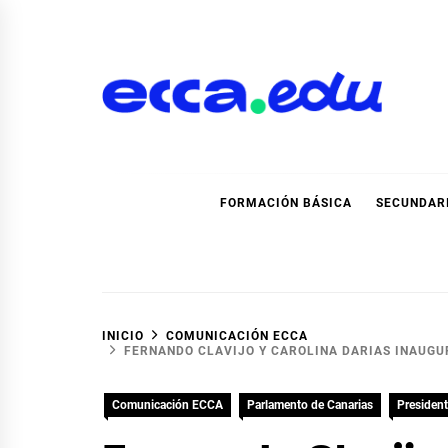
Ir
al
contenido
Blog Noticias Ecca
FORMACIÓN BÁSICA
SECUNDAR
INICIO
COMUNICACIÓN ECCA
FERNANDO CLAVIJO Y CAROLINA DARIAS INAUGUR
Comunicación ECCA
Parlamento de Canarias
President