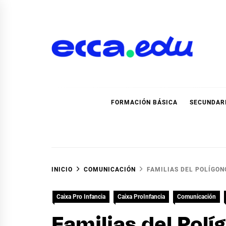
Ir
al
contenido
Blog Noticias Ecca
FORMACIÓN BÁSICA
SECUNDAR
INICIO
COMUNICACIÓN
FAMILIAS DEL POLÍGONO
Caixa Pro Infancia
Caixa ProInfancia
Comunicación
Familias del Políg