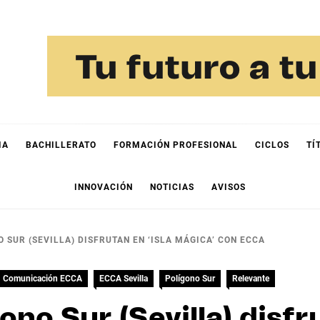
IA
BACHILLERATO
FORMACIÓN PROFESIONAL
CICLOS
TÍ
INNOVACIÓN
NOTICIAS
AVISOS
 SUR (SEVILLA) DISFRUTAN EN ‘ISLA MÁGICA’ CON ECCA
Comunicación ECCA
ECCA Sevilla
Polígono Sur
Relevante
ono Sur (Sevilla) disfr