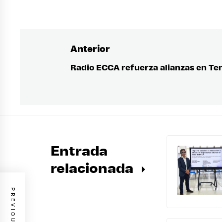
Anterior
Navegación
de
Radio ECCA refuerza alianzas en Te
Entrada
anterior:
entradas
Entrada
relacionada