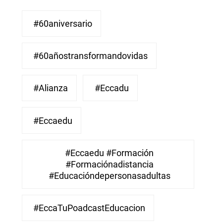
#60aniversario
#60añostransformandovidas
#Alianza
#eccadu
#eccaedu
#eccaedu #formación
#formaciónadistancia
#educacióndepersonasadultas
#EccaTuPoadcastEducacion