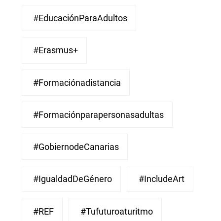
#EducaciónParaAdultos
#Erasmus+
#Formaciónadistancia
#Formaciónparapersonasadultas
#GobiernodeCanarias
#IgualdadDeGénero
#IncludeArt
#REF
#Tufuturoaturitmo