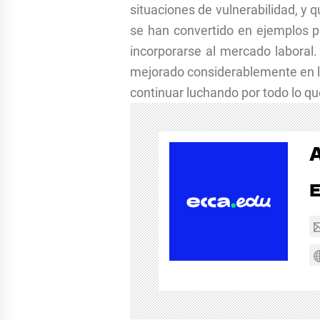
situaciones de vulnerabilidad, y 
se han convertido en ejemplos p
incorporarse al mercado labora
mejorado considerablemente en la 
continuar luchando por todo lo qu