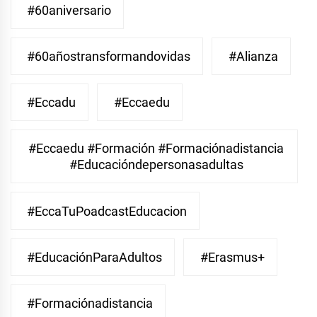
#60aniversario
#60añostransformandovidas
#Alianza
#eccadu
#eccaedu
#eccaedu #formación #formaciónadistancia
#educacióndepersonasadultas
#EccaTuPoadcastEducacion
#EducaciónParaAdultos
#Erasmus+
#Formaciónadistancia