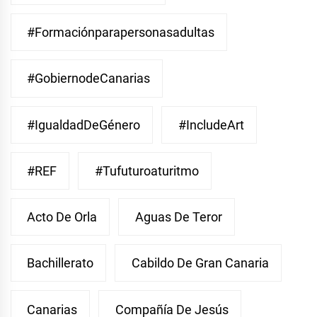
#Formaciónparapersonasadultas
#GobiernodeCanarias
#IgualdadDeGénero
#IncludeArt
#REF
#Tufuturoaturitmo
Acto De Orla
Aguas De Teror
Bachillerato
Cabildo De Gran Canaria
Canarias
Compañía De Jesús