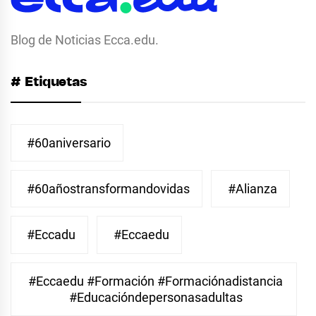
Blog de Noticias Ecca.edu.
# Etiquetas
#60aniversario
#60añostransformandovidas
#Alianza
#eccadu
#eccaedu
#eccaedu #formación #formaciónadistancia
#educacióndepersonasadultas