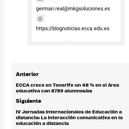
german.real@mkgsoluciones.es
https://blognoticias.ecca.edu.es
Anterior
Navegación
de
ECCA crece en Tenerife un 48 % en el área
Entrada
educativa con 8789 alumnos/as
anterior:
entradas
Siguiente
IV Jornadas Internacionales de Educación a
Entrada
distancia: La interacción comunicativa en la
siguiente:
educación a distancia