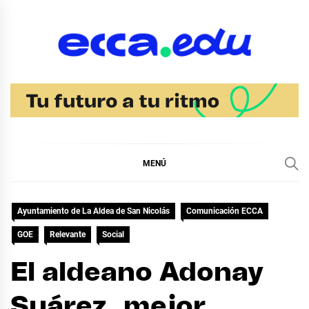
Ir
al
contenido
Blog Noticias Ecca
MENÚ
Ayuntamiento de La Aldea de San Nicolás
Comunicación ECCA
GOE
Relevante
Social
El aldeano Adonay
Suárez, mejor