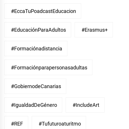
#EccaTuPoadcastEducacion
#EducaciónParaAdultos
#Erasmus+
#Formaciónadistancia
#Formaciónparapersonasadultas
#GobiernodeCanarias
#IgualdadDeGénero
#IncludeArt
#REF
#Tufuturoaturitmo