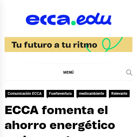
Ir
al
contenido
Blog Noticias Ecca
MENÚ
Comunicación ECCA
Fuerteventura
medioambiente
Relevante
ECCA fomenta el
ahorro energético