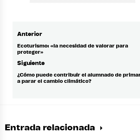
Anterior
Navegación
de
Ecoturismo: «la necesidad de valorar para
Entrada
proteger»
anterior:
entradas
Siguiente
¿Cómo puede contribuir el alumnado de prima
Entrada
a parar el cambio climático?
siguiente:
Entrada relacionada