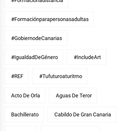
#Formaciónadistancia
#Formaciónparapersonasadultas
#GobiernodeCanarias
#IgualdadDeGénero
#IncludeArt
#REF
#Tufuturoaturitmo
Acto De Orla
Aguas De Teror
Bachillerato
Cabildo De Gran Canaria