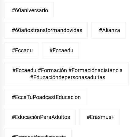
#60aniversario
#60añostransformandovidas
#Alianza
#eccadu
#eccaedu
#eccaedu #formación #formaciónadistancia
#educacióndepersonasadultas
#EccaTuPoadcastEducacion
#EducaciónParaAdultos
#Erasmus+