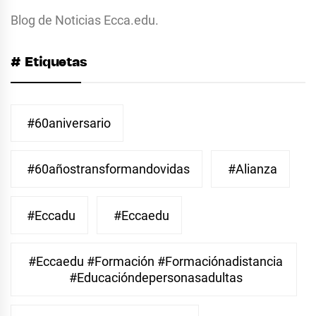
Blog de Noticias Ecca.edu.
# Etiquetas
#60aniversario
#60añostransformandovidas
#Alianza
#eccadu
#eccaedu
#eccaedu #formación #formaciónadistancia
#educacióndepersonasadultas