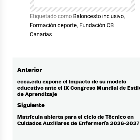
Etiquetado como
Baloncesto inclusivo
,
Formación deporte
,
Fundación CB
Canarias
Anterior
Navegación
de
ecca.edu expone el impacto de su modelo
Entrada
educativo ante el IX Congreso Mundial de Estil
anterior:
entradas
de Aprendizaje
Siguiente
Matrícula abierta para el ciclo de Técnico en
Entrada
Cuidados Auxiliares de Enfermería 2026-2027
siguiente: