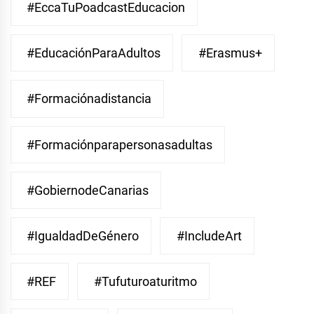
#EccaTuPoadcastEducacion
#EducaciónParaAdultos
#Erasmus+
#Formaciónadistancia
#Formaciónparapersonasadultas
#GobiernodeCanarias
#IgualdadDeGénero
#IncludeArt
#REF
#Tufuturoaturitmo