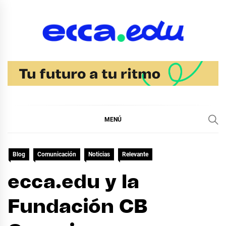
Ir
al
contenido
Blog Noticias Ecca
MENÚ
Blog
Comunicación
Noticias
Relevante
ecca.edu y la
Fundación CB