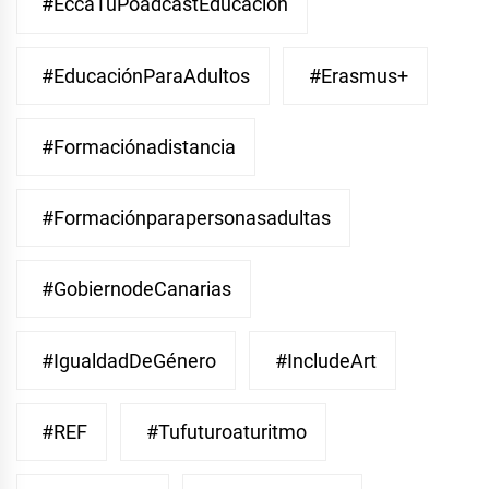
#EccaTuPoadcastEducacion
#EducaciónParaAdultos
#Erasmus+
#Formaciónadistancia
#Formaciónparapersonasadultas
#GobiernodeCanarias
#IgualdadDeGénero
#IncludeArt
#REF
#Tufuturoaturitmo