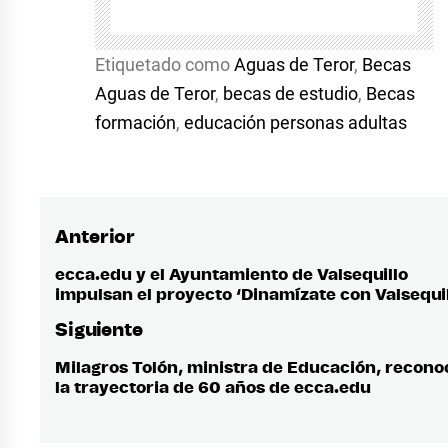
Etiquetado como
Aguas de Teror
,
Becas
Aguas de Teror
,
becas de estudio
,
Becas
formación
,
educación personas adultas
Anterior
Navegación
de
ecca.edu y el Ayuntamiento de Valsequillo
Entrada
impulsan el proyecto ‘Dinamízate con Valsequil
anterior:
entradas
Siguiente
Milagros Tolón, ministra de Educación, recono
Entrada
la trayectoria de 60 años de ecca.edu
siguiente: