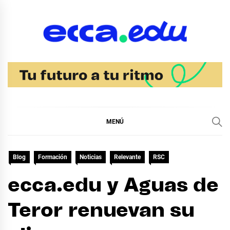
Ir
al
contenido
Blog Noticias Ecca
MENÚ
Blog
Formación
Noticias
Relevante
RSC
ecca.edu y Aguas de
Teror renuevan su