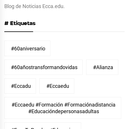
Blog de Noticias Ecca.edu.
# Etiquetas
#60aniversario
#60añostransformandovidas
#Alianza
#eccadu
#eccaedu
#eccaedu #formación #formaciónadistancia
#educacióndepersonasadultas