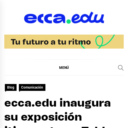
Ir
al
contenido
Blog Noticias Ecca
MENÚ
Blog
Comunicación
ecca.edu inaugura
su exposición