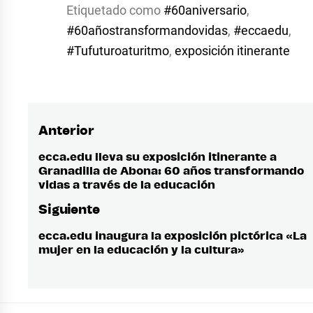
Etiquetado como
#60aniversario
,
#60añostransformandovidas
,
#eccaedu
,
#Tufuturoaturitmo
,
exposición itinerante
Anterior
Navegación
de
ecca.edu lleva su exposición itinerante a
Entrada
Granadilla de Abona: 60 años transformando
anterior:
entradas
vidas a través de la educación
Siguiente
ecca.edu inaugura la exposición pictórica «La
Entrada
mujer en la educación y la cultura»
siguiente: