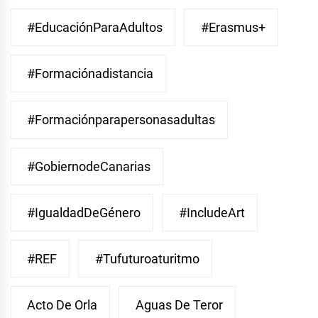
#EducaciónParaAdultos
#Erasmus+
#Formaciónadistancia
#Formaciónparapersonasadultas
#GobiernodeCanarias
#IgualdadDeGénero
#IncludeArt
#REF
#Tufuturoaturitmo
Acto De Orla
Aguas De Teror