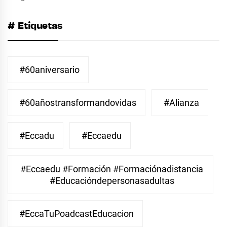
# Etiquetas
#60aniversario
#60añostransformandovidas
#Alianza
#eccadu
#eccaedu
#eccaedu #formación #formaciónadistancia
#educacióndepersonasadultas
#EccaTuPoadcastEducacion