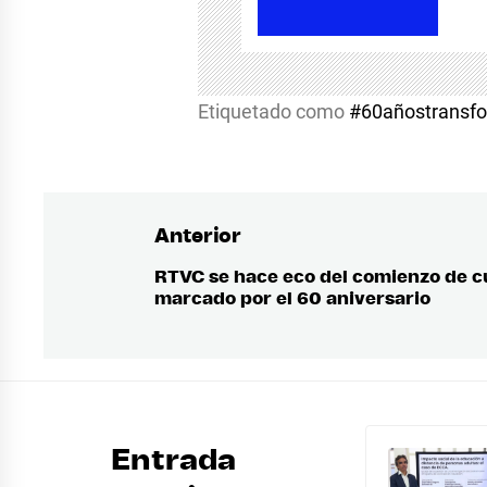
Etiquetado como
#60añostransf
Anterior
Navegación
de
RTVC se hace eco del comienzo de c
Entrada
marcado por el 60 aniversario
anterior:
entradas
Entrada