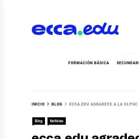
Ir
al
contenido
Blog Noticias Ecca
FORMACIÓN BÁSICA
SECUNDAR
INICIO
BLOG
ECCA.EDU AGRADECE A LA ULPGC 
Blog
Noticias
ecca.edu agradec