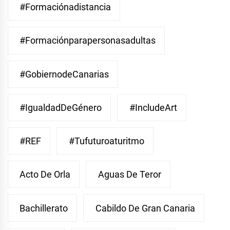
#Formaciónadistancia
#Formaciónparapersonasadultas
#GobiernodeCanarias
#IgualdadDeGénero
#IncludeArt
#REF
#Tufuturoaturitmo
Acto De Orla
Aguas De Teror
Bachillerato
Cabildo De Gran Canaria