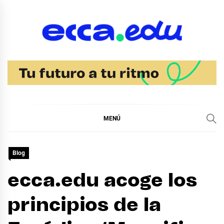
Ir
al
contenido
Blog Noticias Ecca
MENÚ
Blog
ecca.edu acoge los
principios de la