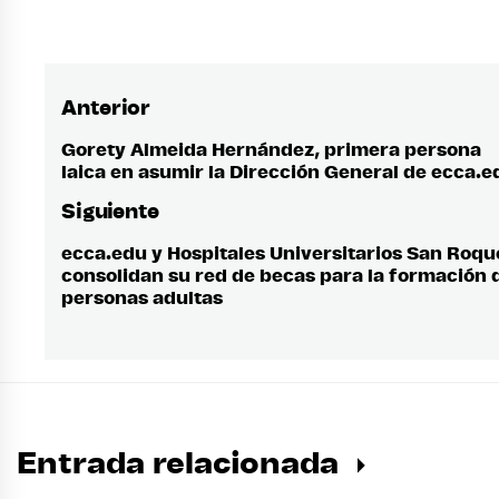
Anterior
Navegación
de
Gorety Almeida Hernández, primera persona
Entrada
laica en asumir la Dirección General de ecca.e
anterior:
entradas
Siguiente
ecca.edu y Hospitales Universitarios San Roqu
Entrada
consolidan su red de becas para la formación 
siguiente:
personas adultas
Entrada relacionada