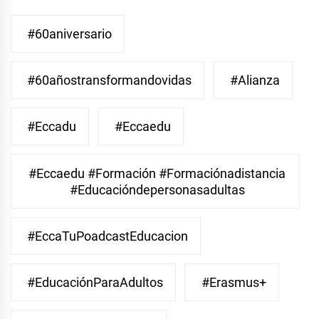
#60aniversario
#60añostransformandovidas
#Alianza
#eccadu
#eccaedu
#eccaedu #formación #formaciónadistancia
#educacióndepersonasadultas
#EccaTuPoadcastEducacion
#EducaciónParaAdultos
#Erasmus+