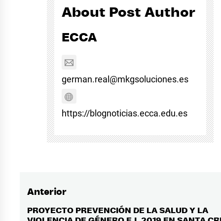
About Post Author
ECCA
german.real@mkgsoluciones.es
https://blognoticias.ecca.edu.es
Anterior
Navegación
de
PROYECTO PREVENCIÓN DE LA SALUD Y LA
Entrada
VIOLENCIA DE GÉNERO EJ. 2019 EN SANTA C