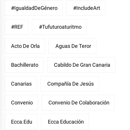
#IgualdadDeGénero
#IncludeArt
#REF
#Tufuturoaturitmo
Acto De Orla
Aguas De Teror
Bachillerato
Cabildo De Gran Canaria
Canarias
Compañía De Jesús
Convenio
Convenio De Colaboración
Ecca.edu
Ecca Educación