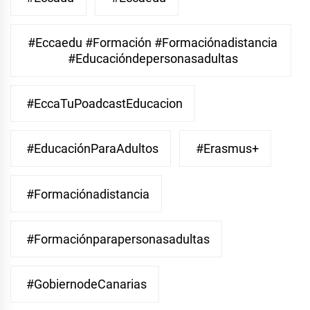
#eccaedu #formación #formaciónadistancia
#educacióndepersonasadultas
#EccaTuPoadcastEducacion
#EducaciónParaAdultos
#Erasmus+
#Formaciónadistancia
#Formaciónparapersonasadultas
#GobiernodeCanarias