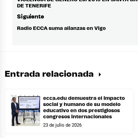
anterior:
entradas
DE TENERIFE
Siguiente
Radio ECCA suma alianzas en Vigo
Entrada
siguiente:
Entrada relacionada
ecca.edu demuestra el impacto
social y humano de su modelo
educativo en dos prestigiosos
congresos internacionales
23 de julio de 2026