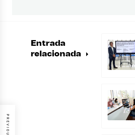
anterior:
entradas
Entrada
relacionada