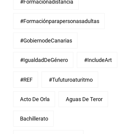
#Formaciónadistancia
#Formaciónparapersonasadultas
#GobiernodeCanarias
#IgualdadDeGénero
#IncludeArt
#REF
#Tufuturoaturitmo
Acto De Orla
Aguas De Teror
Bachillerato