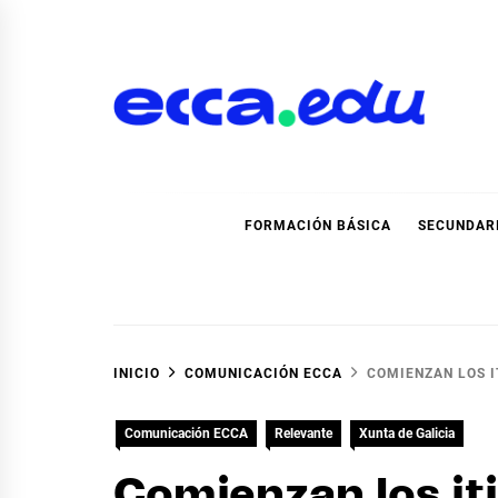
Ir
al
contenido
Blog Noticias Ecca
FORMACIÓN BÁSICA
SECUNDAR
INICIO
COMUNICACIÓN ECCA
COMIENZAN LOS I
Comunicación ECCA
Relevante
Xunta de Galicia
Comienzan los it