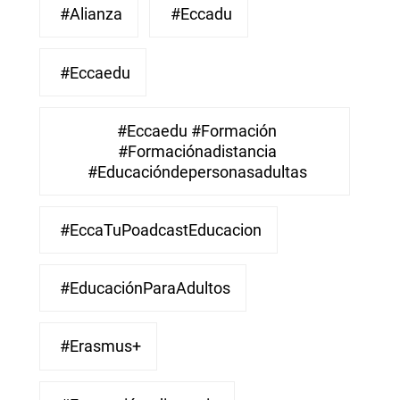
#Alianza
#eccadu
#eccaedu
#eccaedu #formación
#formaciónadistancia
#educacióndepersonasadultas
#EccaTuPoadcastEducacion
#EducaciónParaAdultos
#Erasmus+