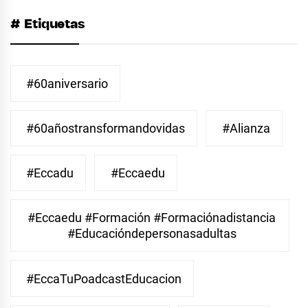
# Etiquetas
#60aniversario
#60añostransformandovidas
#Alianza
#eccadu
#eccaedu
#eccaedu #formación #formaciónadistancia
#educacióndepersonasadultas
#EccaTuPoadcastEducacion