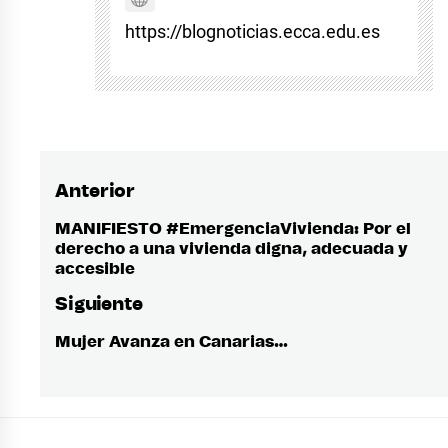
https://blognoticias.ecca.edu.es
Anterior
Navegación
de
MANIFIESTO #EmergenciaVivienda: Por el
Entrada
derecho a una vivienda digna, adecuada y
anterior:
entradas
accesible
Siguiente
Mujer Avanza en Canarias…
Entrada
siguiente: