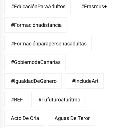
#EducaciónParaAdultos
#Erasmus+
#Formaciónadistancia
#Formaciónparapersonasadultas
#GobiernodeCanarias
#IgualdadDeGénero
#IncludeArt
#REF
#Tufuturoaturitmo
Acto De Orla
Aguas De Teror