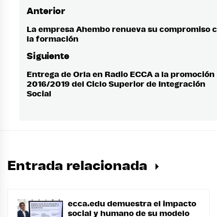
Anterior
Navegación
de
La empresa Ahembo renueva su compromiso 
Entrada
la formación
anterior:
entradas
Siguiente
Entrega de Orla en Radio ECCA a la promoción
Entrada
2016/2019 del Ciclo Superior de Integración
siguiente:
Social
Entrada relacionada
ecca.edu demuestra el impacto
social y humano de su modelo