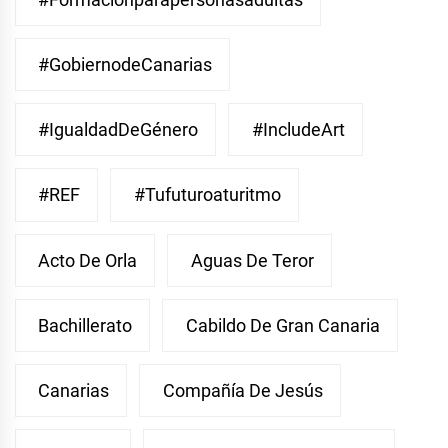
#GobiernodeCanarias
#IgualdadDeGénero
#IncludeArt
#REF
#Tufuturoaturitmo
Acto De Orla
Aguas De Teror
Bachillerato
Cabildo De Gran Canaria
Canarias
Compañía De Jesús