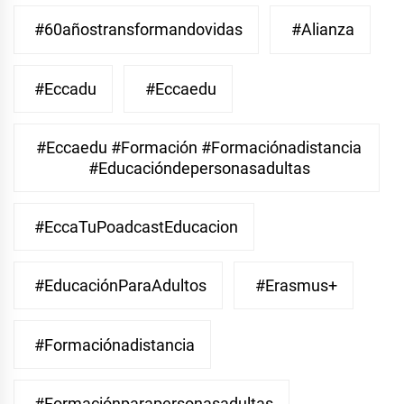
#60añostransformandovidas
#Alianza
#eccadu
#eccaedu
#eccaedu #formación #formaciónadistancia
#educacióndepersonasadultas
#EccaTuPoadcastEducacion
#EducaciónParaAdultos
#Erasmus+
#Formaciónadistancia
#Formaciónparapersonasadultas