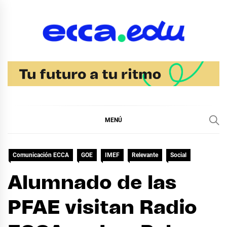
Ir
al
contenido
Blog Noticias Ecca
MENÚ
Comunicación ECCA
GOE
IMEF
Relevante
Social
Alumnado de las
PFAE visitan Radio