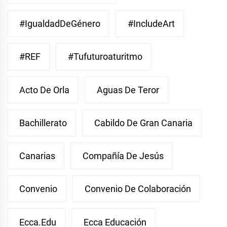
#IgualdadDeGénero
#IncludeArt
#REF
#Tufuturoaturitmo
Acto De Orla
Aguas De Teror
Bachillerato
Cabildo De Gran Canaria
Canarias
Compañía De Jesús
Convenio
Convenio De Colaboración
Ecca.edu
Ecca Educación