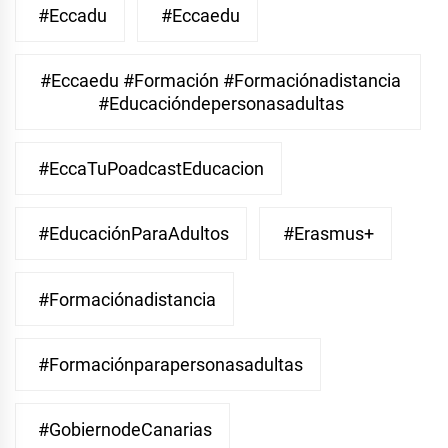
#eccadu
#eccaedu
#eccaedu #formación #formaciónadistancia
#educacióndepersonasadultas
#EccaTuPoadcastEducacion
#EducaciónParaAdultos
#Erasmus+
#Formaciónadistancia
#Formaciónparapersonasadultas
#GobiernodeCanarias