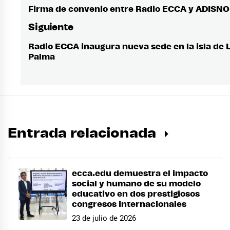
de
Firma de convenio entre Radio ECCA y ADISN
Entrada
anterior:
entradas
Siguiente
Radio ECCA inaugura nueva sede en la isla de 
Entrada
Palma
siguiente:
Entrada relacionada
ecca.edu demuestra el impacto
social y humano de su modelo
educativo en dos prestigiosos
congresos internacionales
23 de julio de 2026