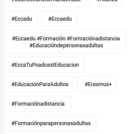
#eccadu
#eccaedu
#eccaedu #formación #formaciónadistancia
#educacióndepersonasadultas
#EccaTuPoadcastEducacion
#EducaciónParaAdultos
#Erasmus+
#Formaciónadistancia
#Formaciónparapersonasadultas