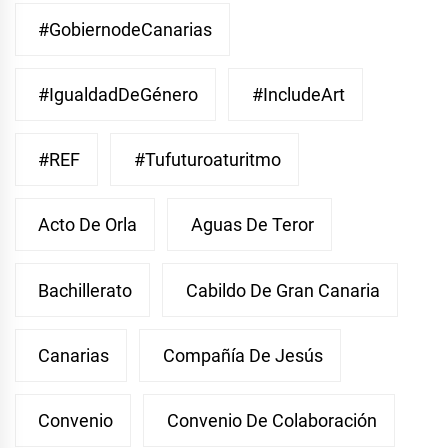
#GobiernodeCanarias
#IgualdadDeGénero
#IncludeArt
#REF
#Tufuturoaturitmo
Acto De Orla
Aguas De Teror
Bachillerato
Cabildo De Gran Canaria
Canarias
Compañía De Jesús
Convenio
Convenio De Colaboración