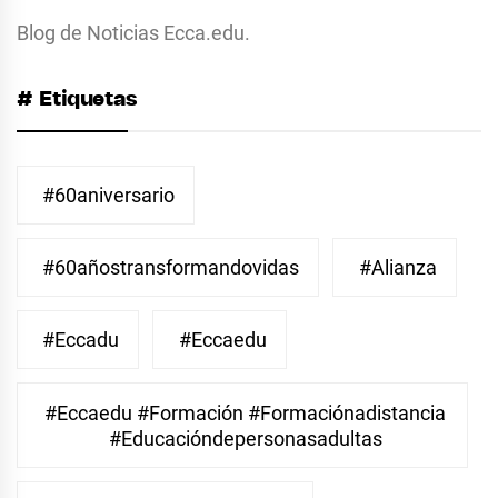
Blog de Noticias Ecca.edu.
# Etiquetas
#60aniversario
#60añostransformandovidas
#Alianza
#eccadu
#eccaedu
#eccaedu #formación #formaciónadistancia
#educacióndepersonasadultas