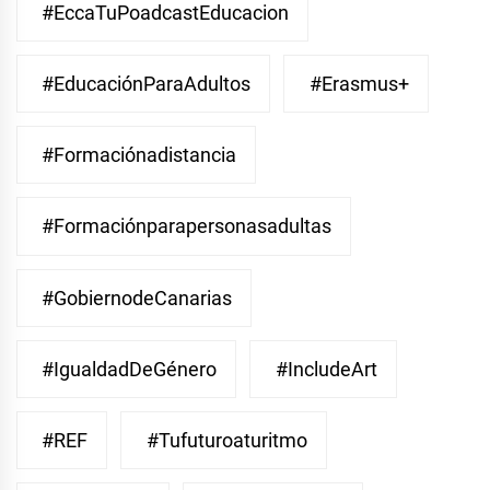
#EccaTuPoadcastEducacion
#EducaciónParaAdultos
#Erasmus+
#Formaciónadistancia
#Formaciónparapersonasadultas
#GobiernodeCanarias
#IgualdadDeGénero
#IncludeArt
#REF
#Tufuturoaturitmo