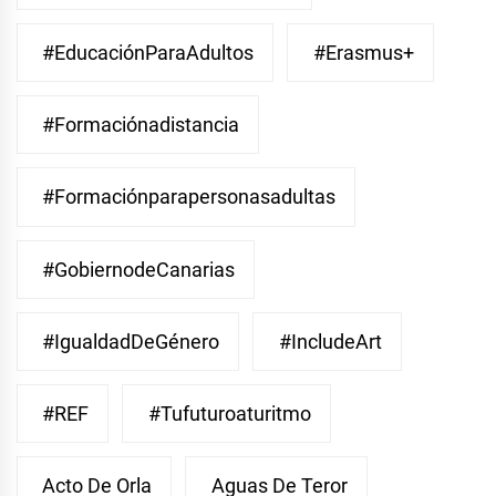
#EducaciónParaAdultos
#Erasmus+
#Formaciónadistancia
#Formaciónparapersonasadultas
#GobiernodeCanarias
#IgualdadDeGénero
#IncludeArt
#REF
#Tufuturoaturitmo
Acto De Orla
Aguas De Teror