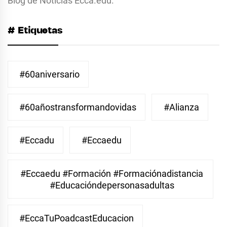
Blog de Noticias Ecca.edu.
# Etiquetas
#60aniversario
#60añostransformandovidas
#Alianza
#eccadu
#eccaedu
#eccaedu #formación #formaciónadistancia
#educacióndepersonasadultas
#EccaTuPoadcastEducacion