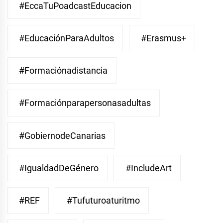
#EccaTuPoadcastEducacion
#EducaciónParaAdultos
#Erasmus+
#Formaciónadistancia
#Formaciónparapersonasadultas
#GobiernodeCanarias
#IgualdadDeGénero
#IncludeArt
#REF
#Tufuturoaturitmo