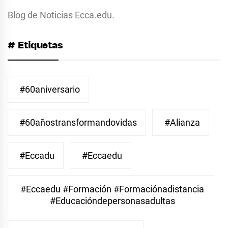
Blog de Noticias Ecca.edu.
# Etiquetas
#60aniversario
#60añostransformandovidas
#Alianza
#eccadu
#eccaedu
#eccaedu #formación #formaciónadistancia
#educacióndepersonasadultas