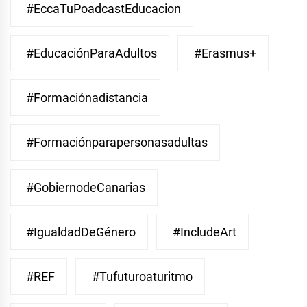
#EccaTuPoadcastEducacion
#EducaciónParaAdultos
#Erasmus+
#Formaciónadistancia
#Formaciónparapersonasadultas
#GobiernodeCanarias
#IgualdadDeGénero
#IncludeArt
#REF
#Tufuturoaturitmo