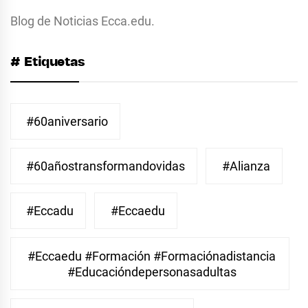
Blog de Noticias Ecca.edu.
# Etiquetas
#60aniversario
#60añostransformandovidas
#Alianza
#eccadu
#eccaedu
#eccaedu #formación #formaciónadistancia
#educacióndepersonasadultas