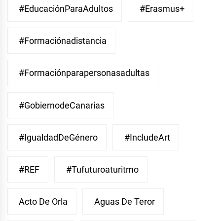
#EducaciónParaAdultos
#Erasmus+
#Formaciónadistancia
#Formaciónparapersonasadultas
#GobiernodeCanarias
#IgualdadDeGénero
#IncludeArt
#REF
#Tufuturoaturitmo
Acto De Orla
Aguas De Teror