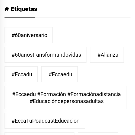
# Etiquetas
#60aniversario
#60añostransformandovidas
#Alianza
#eccadu
#eccaedu
#eccaedu #formación #formaciónadistancia
#educacióndepersonasadultas
#EccaTuPoadcastEducacion