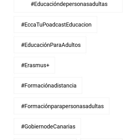
#educacióndepersonasadultas
#EccaTuPoadcastEducacion
#EducaciónParaAdultos
#Erasmus+
#Formaciónadistancia
#Formaciónparapersonasadultas
#GobiernodeCanarias