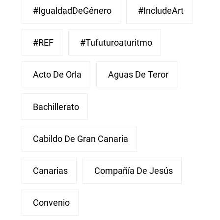
#IgualdadDeGénero
#IncludeArt
#REF
#Tufuturoaturitmo
Acto De Orla
Aguas De Teror
Bachillerato
Cabildo De Gran Canaria
Canarias
Compañía De Jesús
Convenio