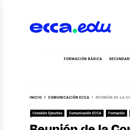
Ir
al
contenido
Blog Noticias Ecca
FORMACIÓN BÁSICA
SECUNDAR
INICIO
COMUNICACIÓN ECCA
REUNIÓN DE LA C
Comisión Ejecutiva
Comunicación ECCA
Formación
Reunión de la Co