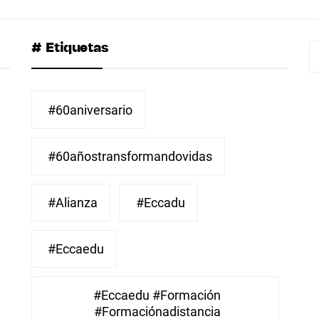
# Etiquetas
B
#60aniversario
#60añostransformandovidas
#Alianza
#eccadu
#eccaedu
#eccaedu #formación
#formaciónadistancia