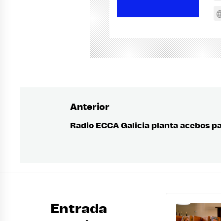
Anterior
Navegación
de
Radio ECCA Galicia planta acebos 
Entrada
anterior:
entradas
Entrada