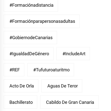
#Formaciónadistancia
#Formaciónparapersonasadultas
#GobiernodeCanarias
#IgualdadDeGénero
#IncludeArt
#REF
#Tufuturoaturitmo
Acto De Orla
Aguas De Teror
Bachillerato
Cabildo De Gran Canaria