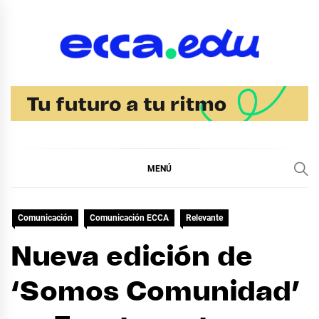
Ir
al
contenido
Blog Noticias Ecca
MENÚ
Comunicación
Comunicación ECCA
Relevante
Nueva edición de
‘Somos Comunidad’