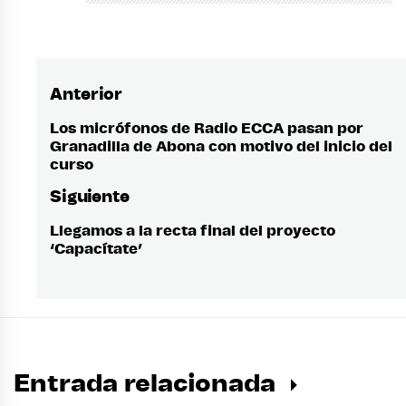
Anterior
Navegación
de
Los micrófonos de Radio ECCA pasan por
Entrada
Granadilla de Abona con motivo del inicio del
anterior:
entradas
curso
Siguiente
Llegamos a la recta final del proyecto
Entrada
‘Capacítate’
siguiente:
Entrada relacionada