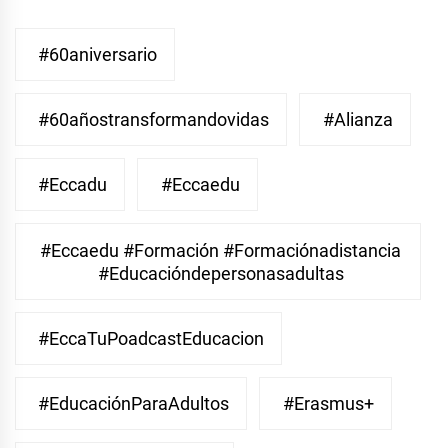
#60aniversario
#60añostransformandovidas
#Alianza
#eccadu
#eccaedu
#eccaedu #formación #formaciónadistancia
#educacióndepersonasadultas
#EccaTuPoadcastEducacion
#EducaciónParaAdultos
#Erasmus+