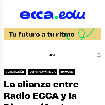
Ir
al
contenido
Blog Noticias Ecca
MENÚ
Comunicación
Comunicación ECCA
Relevante
La alianza entre
Radio ECCA y la