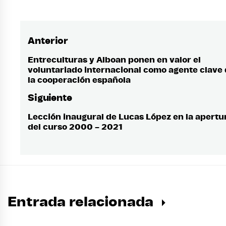
Anterior
Navegación
de
Entreculturas y Alboan ponen en valor el
Entrada
voluntariado internacional como agente clave
anterior:
entradas
la cooperación española
Siguiente
Lección inaugural de Lucas López en la apertu
Entrada
del curso 2000 – 2021
siguiente:
Entrada relacionada