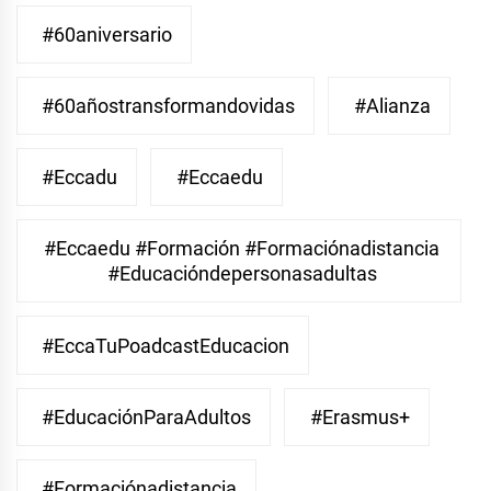
#60aniversario
#60añostransformandovidas
#Alianza
#eccadu
#eccaedu
#eccaedu #formación #formaciónadistancia
#educacióndepersonasadultas
#EccaTuPoadcastEducacion
#EducaciónParaAdultos
#Erasmus+
#Formaciónadistancia