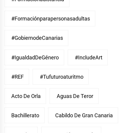
#Formaciónparapersonasadultas
#GobiernodeCanarias
#IgualdadDeGénero
#IncludeArt
#REF
#Tufuturoaturitmo
Acto De Orla
Aguas De Teror
Bachillerato
Cabildo De Gran Canaria