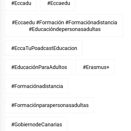
#eccadu
#eccaedu
#eccaedu #formación #formaciónadistancia
#educacióndepersonasadultas
#EccaTuPoadcastEducacion
#EducaciónParaAdultos
#Erasmus+
#Formaciónadistancia
#Formaciónparapersonasadultas
#GobiernodeCanarias