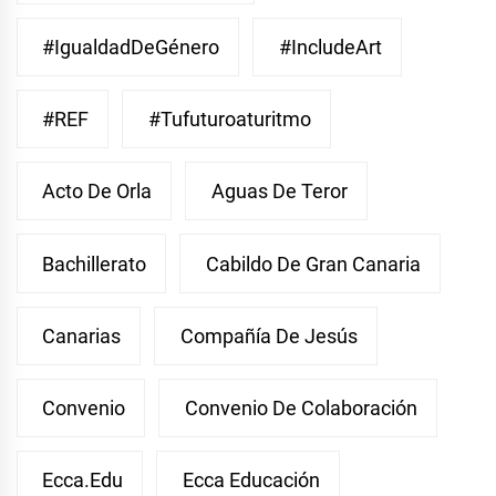
#IgualdadDeGénero
#IncludeArt
#REF
#Tufuturoaturitmo
Acto De Orla
Aguas De Teror
Bachillerato
Cabildo De Gran Canaria
Canarias
Compañía De Jesús
Convenio
Convenio De Colaboración
Ecca.edu
Ecca Educación