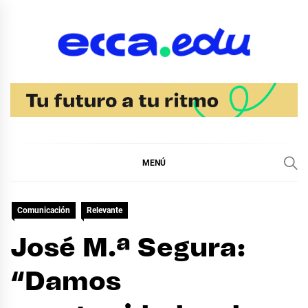
Ir
al
contenido
Blog Noticias Ecca
MENÚ
Comunicación
Relevante
José M.ª Segura:
“Damos