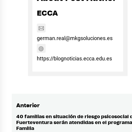
ECCA
german.real@mkgsoluciones.es
https://blognoticias.ecca.edu.es
Anterior
Navegación
de
40 familias en situación de riesgo psicosocial 
Entrada
Fuerteventura serán atendidas en el program
anterior:
entradas
Familia