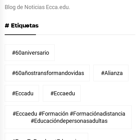
Blog de Noticias Ecca.edu.
# Etiquetas
#60aniversario
#60añostransformandovidas
#Alianza
#eccadu
#eccaedu
#eccaedu #formación #formaciónadistancia
#educacióndepersonasadultas