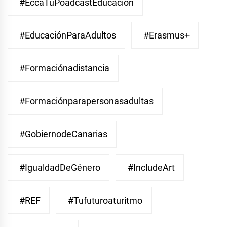
#EccaTuPoadcastEducacion
#EducaciónParaAdultos
#Erasmus+
#Formaciónadistancia
#Formaciónparapersonasadultas
#GobiernodeCanarias
#IgualdadDeGénero
#IncludeArt
#REF
#Tufuturoaturitmo