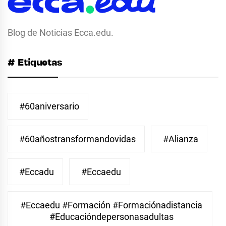
Blog de Noticias Ecca.edu.
# Etiquetas
#60aniversario
#60añostransformandovidas
#Alianza
#eccadu
#eccaedu
#eccaedu #formación #formaciónadistancia
#educacióndepersonasadultas