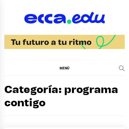
Ir
al
contenido
Blog Noticias Ecca
MENÚ
Categoría:
programa
contigo