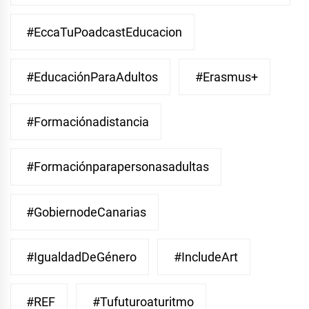
#EccaTuPoadcastEducacion
#EducaciónParaAdultos
#Erasmus+
#Formaciónadistancia
#Formaciónparapersonasadultas
#GobiernodeCanarias
#IgualdadDeGénero
#IncludeArt
#REF
#Tufuturoaturitmo