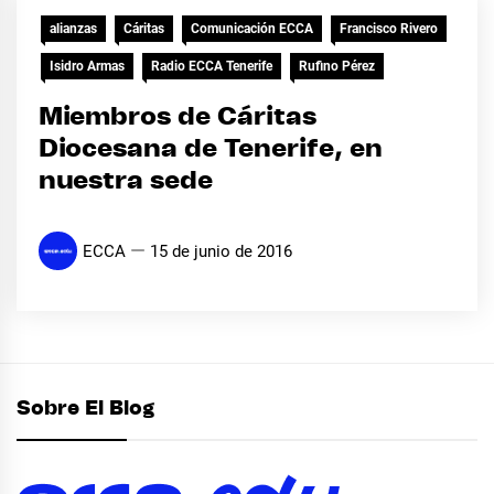
alianzas
Cáritas
Comunicación ECCA
Francisco Rivero
Isidro Armas
Radio ECCA Tenerife
Rufino Pérez
Miembros de Cáritas
Diocesana de Tenerife, en
nuestra sede
ECCA
15 de junio de 2016
Sobre El Blog