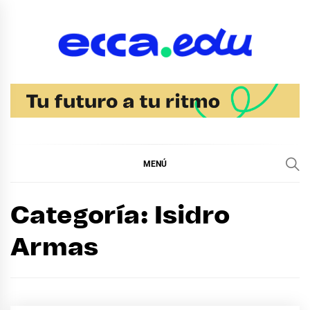
Ir
al
contenido
Blog Noticias Ecca
MENÚ
Categoría:
Isidro
Armas