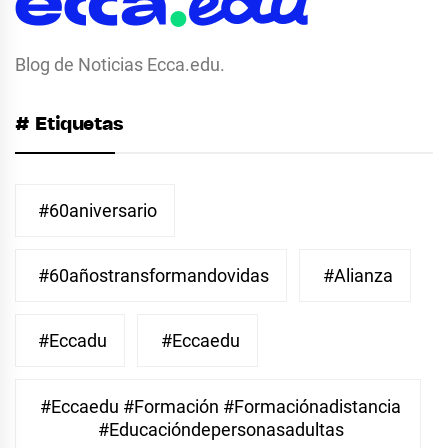
Blog de Noticias Ecca.edu.
# Etiquetas
#60aniversario
#60añostransformandovidas
#Alianza
#eccadu
#eccaedu
#eccaedu #formación #formaciónadistancia
#educacióndepersonasadultas