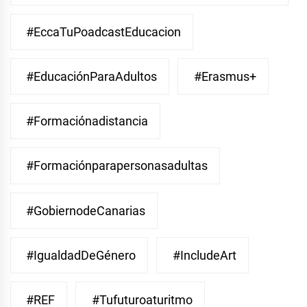
#EccaTuPoadcastEducacion
#EducaciónParaAdultos
#Erasmus+
#Formaciónadistancia
#Formaciónparapersonasadultas
#GobiernodeCanarias
#IgualdadDeGénero
#IncludeArt
#REF
#Tufuturoaturitmo