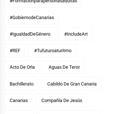
#Formaciónparapersonasadultas
#GobiernodeCanarias
#IgualdadDeGénero
#IncludeArt
#REF
#Tufuturoaturitmo
Acto De Orla
Aguas De Teror
Bachillerato
Cabildo De Gran Canaria
Canarias
Compañía De Jesús