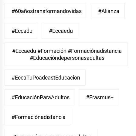
#60añostransformandovidas
#Alianza
#eccadu
#eccaedu
#eccaedu #formación #formaciónadistancia
#educacióndepersonasadultas
#EccaTuPoadcastEducacion
#EducaciónParaAdultos
#Erasmus+
#Formaciónadistancia