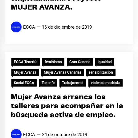
MUJER AVANZA.
ECCA
16 de diciembre de 2019
ECCA Tenerife
feminismo
Gran Canaria
igualdad
Mujer Avanza
Mujer Avanza Canarias
sensibilización
Social ECCA
Tenerife
Trabajoenred
violenciamachista
Mujer Avanza arranca los
talleres para acompañar en la
búsqueda activa de empleo.
ECCA
24 de octubre de 2019