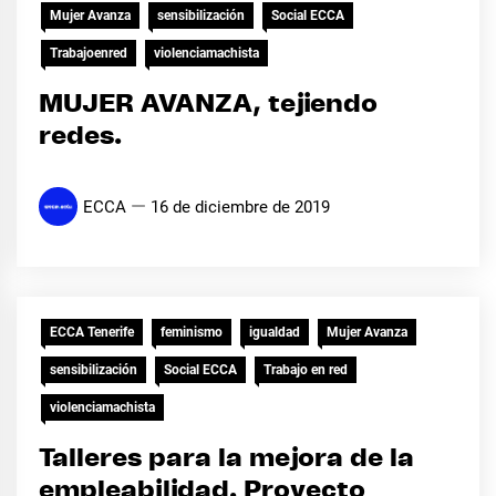
Mujer Avanza
sensibilización
Social ECCA
Trabajoenred
violenciamachista
MUJER AVANZA, tejiendo
redes.
ECCA
16 de diciembre de 2019
ECCA Tenerife
feminismo
igualdad
Mujer Avanza
sensibilización
Social ECCA
Trabajo en red
violenciamachista
Talleres para la mejora de la
empleabilidad. Proyecto