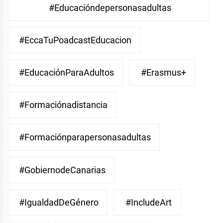
#educacióndepersonasadultas
#EccaTuPoadcastEducacion
#EducaciónParaAdultos
#Erasmus+
#Formaciónadistancia
#Formaciónparapersonasadultas
#GobiernodeCanarias
#IgualdadDeGénero
#IncludeArt