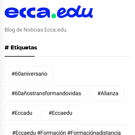
Blog de Noticias Ecca.edu.
# Etiquetas
#60aniversario
#60añostransformandovidas
#Alianza
#eccadu
#eccaedu
#eccaedu #formación #formaciónadistancia