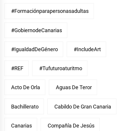
#Formaciónparapersonasadultas
#GobiernodeCanarias
#IgualdadDeGénero
#IncludeArt
#REF
#Tufuturoaturitmo
Acto De Orla
Aguas De Teror
Bachillerato
Cabildo De Gran Canaria
Canarias
Compañía De Jesús