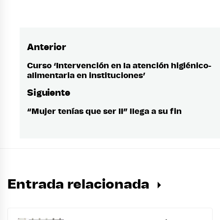
Anterior
Navegación
de
Curso ‘Intervención en la atención higiénico-
Entrada
alimentaria en instituciones’
anterior:
entradas
Siguiente
“Mujer tenías que ser II” llega a su fin
Entrada
siguiente:
Entrada relacionada