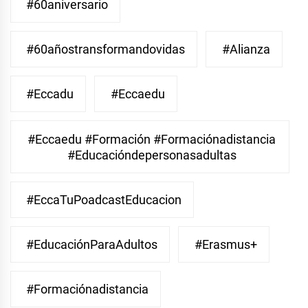
#60aniversario
#60añostransformandovidas
#Alianza
#eccadu
#eccaedu
#eccaedu #formación #formaciónadistancia
#educacióndepersonasadultas
#EccaTuPoadcastEducacion
#EducaciónParaAdultos
#Erasmus+
#Formaciónadistancia