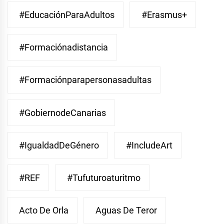
#EducaciónParaAdultos
#Erasmus+
#Formaciónadistancia
#Formaciónparapersonasadultas
#GobiernodeCanarias
#IgualdadDeGénero
#IncludeArt
#REF
#Tufuturoaturitmo
Acto De Orla
Aguas De Teror