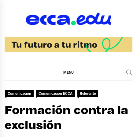
Skip
to
content
Blog Noticias Ecca
MENU
Comunicación
Comunicación ECCA
Relevante
Formación contra la
exclusión