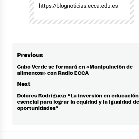
https://blognoticias.ecca.edu.es
Previous
Post
navigation
Cabo Verde se formará en «Manipulación de
Previous
alimentos» con Radio ECCA
post:
Next
Dolores Rodríguez: “La inversión en educación
Next
esencial para lograr la equidad y la igualdad d
post:
oportunidades”