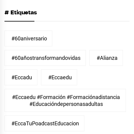
# Etiquetas
#60aniversario
#60añostransformandovidas
#Alianza
#eccadu
#eccaedu
#eccaedu #formación #formaciónadistancia
#educacióndepersonasadultas
#EccaTuPoadcastEducacion