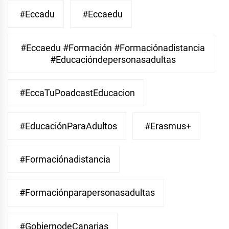
#eccadu
#eccaedu
#eccaedu #formación #formaciónadistancia
#educacióndepersonasadultas
#EccaTuPoadcastEducacion
#EducaciónParaAdultos
#Erasmus+
#Formaciónadistancia
#Formaciónparapersonasadultas
#GobiernodeCanarias