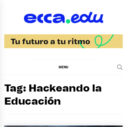
Skip
to
content
Blog Noticias Ecca
MENU
Tag:
Hackeando la
Educación