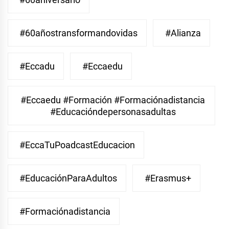
#60añostransformandovidas
#Alianza
#eccadu
#eccaedu
#eccaedu #formación #formaciónadistancia
#educacióndepersonasadultas
#EccaTuPoadcastEducacion
#EducaciónParaAdultos
#Erasmus+
#Formaciónadistancia