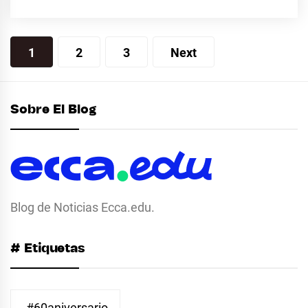
Posts
1
2
3
Next
pagination
Sobre El Blog
Blog de Noticias Ecca.edu.
# Etiquetas
#60aniversario