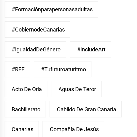
#Formaciónparapersonasadultas
#GobiernodeCanarias
#IgualdadDeGénero
#IncludeArt
#REF
#Tufuturoaturitmo
Acto De Orla
Aguas De Teror
Bachillerato
Cabildo De Gran Canaria
Canarias
Compañía De Jesús